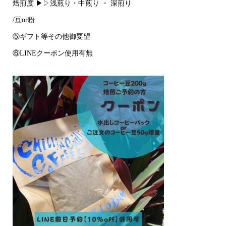
焙煎度 ▶▷浅煎り・中煎り ・ 深煎り
/豆or粉
⑤ギフト等その他御要望
⑥LINEクーポン使用有無