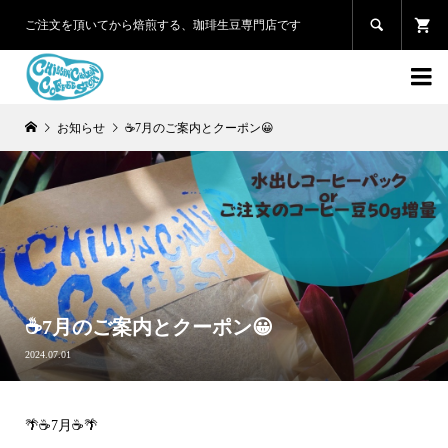

ご注文を頂いてから焙煎する、珈琲生豆専門店です

お知らせ
☕️7月のご案内とクーポン😀
☕️7月のご案内とクーポン😀
2024.07.01
🌴☕️7月☕️🌴