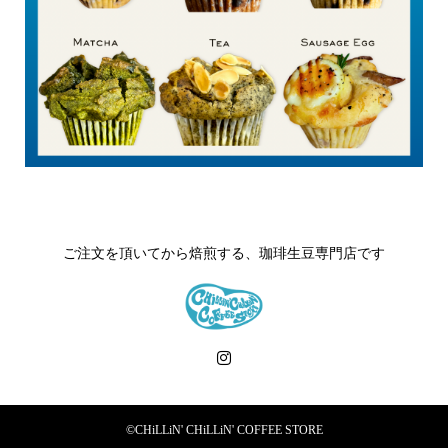
ご注文を頂いてから焙煎する、珈琲生豆専門店です
©CHiLLiN' CHiLLiN' COFFEE STORE