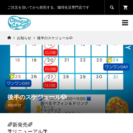

ご注文を頂いてから焙煎する、珈琲生豆専門店です

お知らせ
後半のスケジュール🐶
後半のスケジュール🐶
2025.05.17
🌈新発売🌈
🌴リニューアル🌴