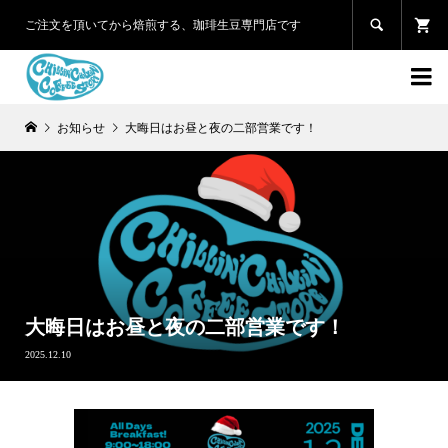

ご注文を頂いてから焙煎する、珈琲生豆専門店です

お知らせ
大晦日はお昼と夜の二部営業です！
大晦日はお昼と夜の二部営業です！
2025.12.10