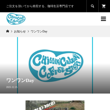

ご注文を頂いてから焙煎する、珈琲生豆専門店です

お知らせ
ワンワンDay
ワンワンDay
2025.12.25