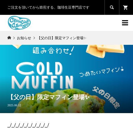

ご注文を頂いてから焙煎する、珈琲生豆専門店です

お知らせ
【父の日】限定マフィン登場✨
【父の日】限定マフィン登場✨
2025.06.12
_/_/_/_/_/_/_/_/_/_/