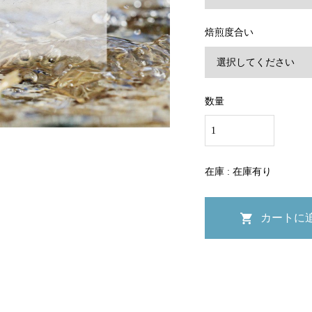
焙煎度合い
数量
在庫 : 在庫有り