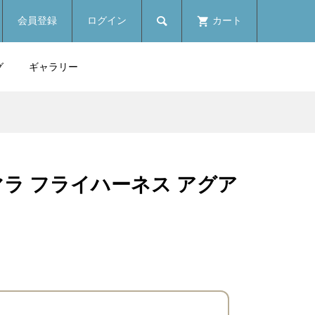

会員登録
ログイン
カート
グ
ギャラリー
テマラ フライハーネス アグア