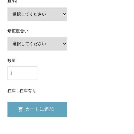
豆/粉
焙煎度合い
数量
在庫 : 在庫有り